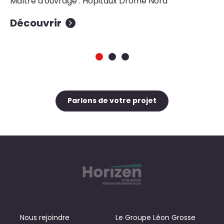
Maître d'ouvrage : Hôpitaux Drôme Nord
Découvrir
D
Parlons de votre projet
Nous rejoindre
Le Groupe Léon Grosse