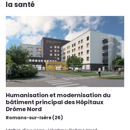
la santé
Humanisation et modernisation du
R
bâtiment principal des Hôpitaux
de
Drôme Nord
PA
Romans-sur-Isère (26)
Ma
HO