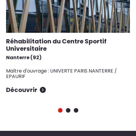
Réhabilitation du Centre Sportif
R
Universitaire
J
Nanterre (92)
Na
Maître d'ouvrage : UNIVERTE PARIS NANTERRE /
Ma
EPAURIF
Découvrir
D